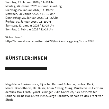
Sonntag, 25. Januar 2026 / 11–19 Uhr
Montag, 26. Januar 2026 nur auf Einladung
Dienstag, 27. Januar 2026 / 11–19Uhr
Mittwoch, 28. Januar 2026 / 11–19 Uhr
Donnerstag, 29. Januar 2026 / 11– 22Uhr
Freitag, 30. Januar 2026 / 11–19Uhr
Samstag, 31. Januar 2026 / 11–19 Uhr
Sonntag, 1. Februar 2026 / 11–19 Uhr
Virtual Tour:
https://vr.masterart.com/tours/4399/beck-and-eggeling/brafa-2026
KÜNSTLER:INNEN
Magdalena Abakanowicz
,
Aljoscha
, Bernard Aubertin,
Herbert Beck
,
Marcel Broodthaers,
Hal Busse
,
Chun Kwang Young
,
Paul Delvaux
, Herman
de Vries,
Max Ernst
,
Lyonel Feininger
, Julio González, Alex Katz, Walter
Leblanc,
Heinz Mack
,
Otto Piene
, Serge Poliakoff,
Manolo Valdés
, Franz von
Stuck