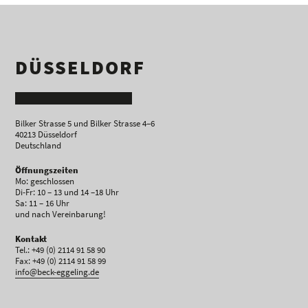
DÜSSELDORF
Bilker Strasse 5 und Bilker Strasse 4–6
40213 Düsseldorf
Deutschland
Öffnungszeiten
Mo: geschlossen
Di-Fr: 10 – 13 und 14 –18 Uhr
Sa: 11 – 16 Uhr
und nach Vereinbarung!
Kontakt
Tel.: +49 (0) 2114 91 58 90
Fax: +49 (0) 2114 91 58 99
info@beck-eggeling.de