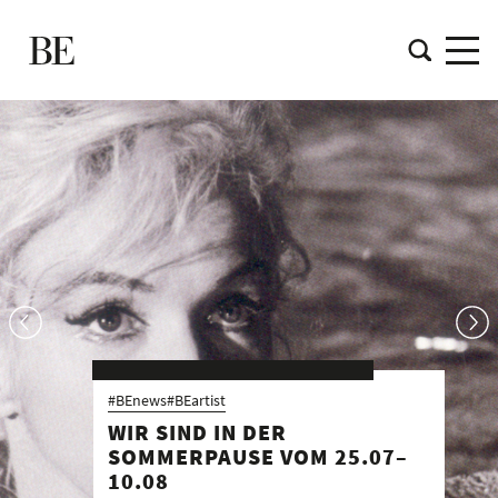
#BEduesseldorf
ART FROM WAR TO WAR:
CHASING BUTTERFLIES ON
THE VERGE OF A CLIFF
Düsseldorf
28. Mai – 15. August 2026