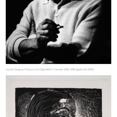
Lucien Clergue, Picasso à la Cigarette II, Cannes 1956, 1956 (gedruckt 2003)