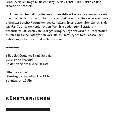
Braque, Marc Chagall, Lucien Clergue, Max Ernst, Julio González und
Nicolas de Staël ein.
Im Fokus der Ausstellung stehen ausgewählte Arbeiten Picassos – darunter
›Jacqueline de profil à droite‹ und ›Jacqueline en mariée, de face‹ – sowie
charakteristische Keramiken des Künstlers. Ihnen gegenüber stehen Bilder
wie ›Un Caprice de Neptune‹ von Max Ernst oder zum Beispiel ein
besonderes Stillleben von Georges Braque. Ergänzt wird die Präsentation
durch eine Reihe Fotografien von Lucien Clergue, der mit Picasso über
Jahre eng befreundet und verbunden war.
—————
6 Rue des Coutures Saint-Gervais
75003 Paris (Marais)
(in der Nähe des Museé Picasso)
Öffnungszeiten:
Dienstag bis Samstag 11–19 Uhr
Sonntag 14–19 Uhr
KÜNSTLER:INNEN