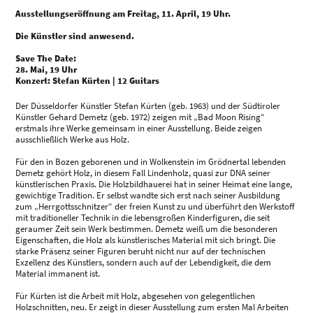
Ausstellungseröffnung am Freitag, 11. April, 19 Uhr.
Die Künstler sind anwesend.
Save The Date:
28. Mai, 19 Uhr
Konzert: Stefan Kürten | 12 Guitars
Der Düsseldorfer Künstler Stefan Kürten (geb. 1963) und der Südtiroler
Künstler Gehard Demetz (geb. 1972) zeigen mit „Bad Moon Rising“
erstmals ihre Werke gemeinsam in einer Ausstellung. Beide zeigen
ausschließlich Werke aus Holz.
Für den in Bozen geborenen und in Wolkenstein im Grödnertal lebenden
Demetz gehört Holz, in diesem Fall Lindenholz, quasi zur DNA seiner
künstlerischen Praxis. Die Holzbildhauerei hat in seiner Heimat eine lange,
gewichtige Tradition. Er selbst wandte sich erst nach seiner Ausbildung
zum „Herrgottsschnitzer“ der freien Kunst zu und überführt den Werkstoff
mit traditioneller Technik in die lebensgroßen Kinderfiguren, die seit
geraumer Zeit sein Werk bestimmen. Demetz weiß um die besonderen
Eigenschaften, die Holz als künstlerisches Material mit sich bringt. Die
starke Präsenz seiner Figuren beruht nicht nur auf der technischen
Exzellenz des Künstlers, sondern auch auf der Lebendigkeit, die dem
Material immanent ist.
Für Kürten ist die Arbeit mit Holz, abgesehen von gelegentlichen
Holzschnitten, neu. Er zeigt in dieser Ausstellung zum ersten Mal Arbeiten