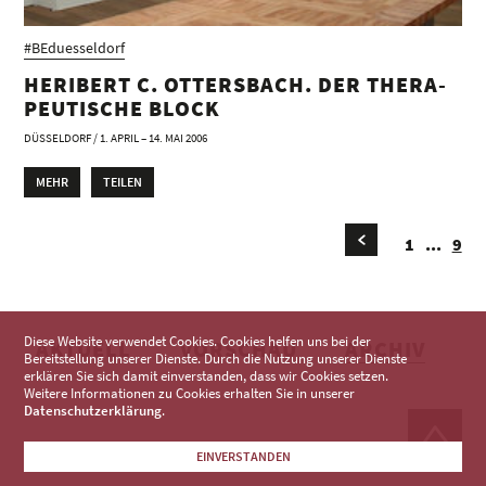
#BEduesseldorf
HERIBERT C. OTTERSBACH. DER THERA­
PEUTISCHE BLOCK
DÜSSELDORF / 1. APRIL – 14. MAI 2006
MEHR
TEILEN
1
...
9
Diese Website verwendet Cookies. Cookies helfen uns bei der
AKTUELL
VORSCHAU
ARCHIV
Bereitstellung unserer Dienste. Durch die Nutzung unserer Dienste
erklären Sie sich damit einverstanden, dass wir Cookies setzen.
Weitere Informationen zu Cookies erhalten Sie in unserer
Datenschutzerklärung
.
EINVERSTANDEN