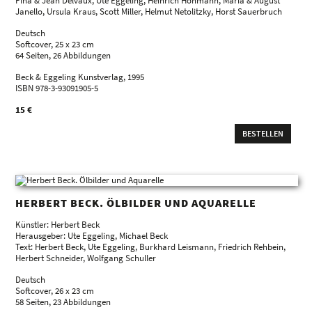
Pina & Jean Delvaux, Ute Eggeling, Heinrich Hohmann, Maria & August
Janello, Ursula Kraus, Scott Miller, Helmut Netolitzky, Horst Sauerbruch
Deutsch
Softcover, 25 x 23 cm
64 Seiten, 26 Abbildungen
Beck & Eggeling Kunstverlag, 1995
ISBN 978-3-93091905-5
15 €
BESTELLEN
HERBERT BECK. ÖLBILDER UND AQUARELLE
Künstler: Herbert Beck
Herausgeber: Ute Eggeling, Michael Beck
Text: Herbert Beck, Ute Eggeling, Burkhard Leismann, Friedrich Rehbein,
Herbert Schneider, Wolfgang Schuller
Deutsch
Softcover, 26 x 23 cm
58 Seiten, 23 Abbildungen