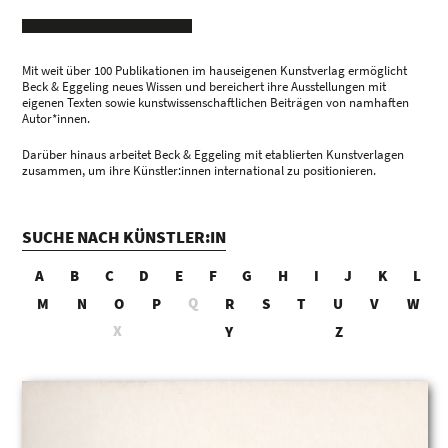
Mit weit über 100 Publikationen im hauseigenen Kunstverlag ermöglicht
Beck & Eggeling neues Wissen und bereichert ihre Ausstellungen mit
eigenen Texten sowie kunstwissenschaftlichen Beiträgen von namhaften
Autor*innen.
Darüber hinaus arbeitet Beck & Eggeling mit etablierten Kunstverlagen
zusammen, um ihre Künstler:innen international zu positionieren.
SUCHE NACH KÜNSTLER:IN
A
B
C
D
E
F
G
H
I
J
K
L
Q
M
N
O
P
R
S
T
U
V
W
X
Y
Z